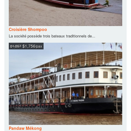
Croisière Shompoo
La société possède trois bateaux traditionnels de...
$1,756
$1,857
/pax
Pandaw Mékong