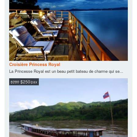
Croisière Princess Royal
La Princesse Royal est un beau petit bateau de charme qui se...
$250
$280
/pax