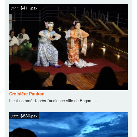
$411
$411
/pax
Croisière Paukan
Il est nommé d'après l'ancienne ville de Bagan -...
$880
$895
/pax