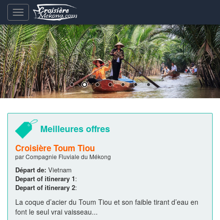
Basculement
de
la
navigation
Meilleures offres
Croisière Toum Tiou
par Compagnie Fluviale du Mékong
Départ de:
Vietnam
Depart of itinerary 1
:
Depart of itinerary 2
:
La coque d’acier du Toum Tiou et son faible tirant d’eau en
font le seul vrai vaisseau...