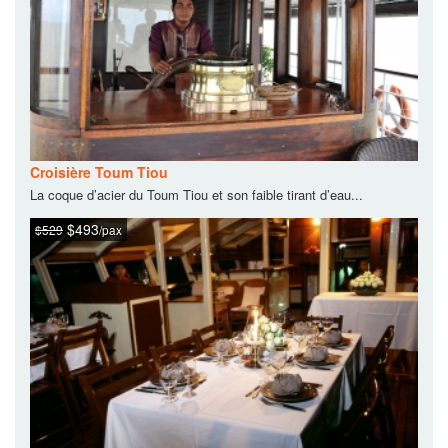
Croisière Toum Tiou
La coque d’acier du Toum Tiou et son faible tirant d’eau...
$493
$529
/pax