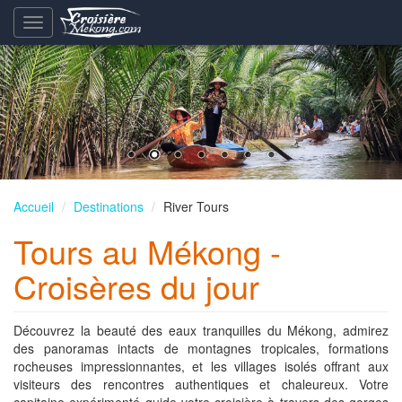
Basculement
de
la
navigation
Accueil
Destinations
River Tours
Tours au Mékong -
Croisères du jour
Découvrez la beauté des eaux tranquilles du Mékong, admirez
des panoramas intacts de montagnes tropicales, formations
rocheuses impressionnantes, et les villages isolés offrant aux
visiteurs des rencontres authentiques et chaleureux. Votre