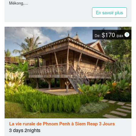
Mékong,...
En savoir plus
$170
De:
/pax
La vie rurale de Phnom Penh à Siem Reap 3 Jours
3 days 2nights