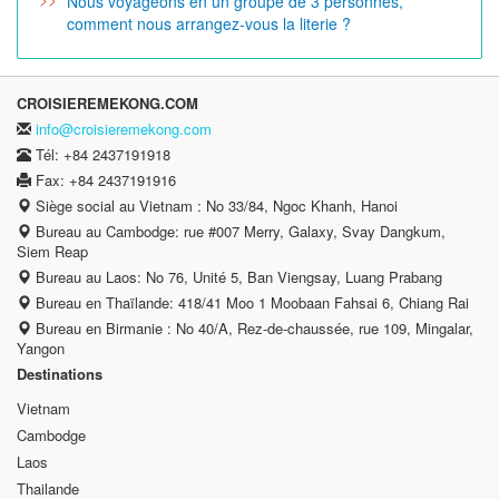
Nous voyageons en un groupe de 3 personnes,
comment nous arrangez-vous la literie ?
CROISIEREMEKONG.COM
info@croisieremekong.com
Tél: +84 2437191918
Fax: +84 2437191916
Siège social au Vietnam : No 33/84, Ngoc Khanh, Hanoi
Bureau au Cambodge: rue #007 Merry, Galaxy, Svay Dangkum,
Siem Reap
Bureau au Laos: No 76, Unité 5, Ban Viengsay, Luang Prabang
Bureau en Thaïlande: 418/41 Moo 1 Moobaan Fahsai 6, Chiang Rai
Bureau en Birmanie : No 40/A, Rez-de-chaussée, rue 109, Mingalar,
Yangon
Destinations
Vietnam
Cambodge
Laos
Thailande