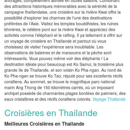
ancrages, complètement abritée en toutes saisons. Combinant
des attractions historiques mémorables avec la sérénité de la
campagne thaïlandaise, une croisière sur la rivière Kwai offre la
possibilité d'explorer les charmes de l'une des destinations
préférées de l'Asie. Visitez les temples bouddhistes, les ruines
khmères, le célèbre pont sur la rivière Kwai et appréciez des
activités comme l'éléphant et le rafting. Il ya tellement à offrir sur
un voyage de croisière en Thaïlande et partout où vous
choisissez de visiter l'expérience sera inoubliable. Les
observations de baleines et de marsouins et la pêche sont
intéressants. Vous pouvez même voir des éléphants ! La
destination idéale pour beaucoup est Ko Samui, la troisième plus
grande île de Thaïlande, et son voisin Ko Pha-ngan. Au nord de
Ko Pha-ngan se trouve Ko Tao, réputé pour ses excellents récifs
coralliens. Au sommet, se trouve le magnifique parc national
marin Ang Thong de 150 kilomètres carrés, où un imposant
archipel possède de charmantes plages bordées de palmiers, des
eaux cristallines et des récifs coralliens colorés.
Voyage Thailande
Croisières en Thailande
Meilleures Croisières en Thailande