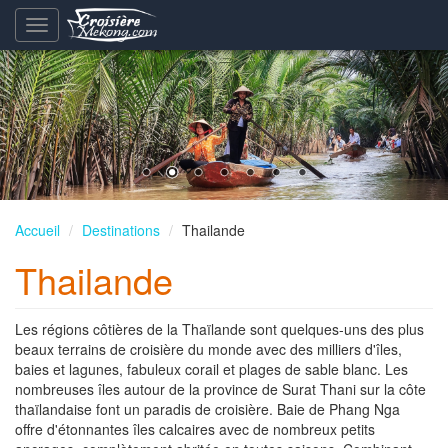
Basculement
de
la
navigation
Accueil
Destinations
Thailande
Thailande
Les régions côtières de la Thaïlande sont quelques-uns des plus
beaux terrains de croisière du monde avec des milliers d'îles,
baies et lagunes, fabuleux corail et plages de sable blanc. Les
nombreuses îles autour de la province de Surat Thani sur la côte
thaïlandaise font un paradis de croisière. Baie de Phang Nga
offre d'étonnantes îles calcaires avec de nombreux petits