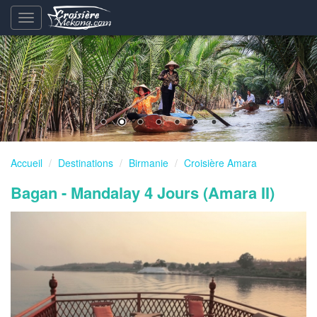
Basculement
de
la
navigation
Accueil
Destinations
Birmanie
Croisière Amara
Bagan - Mandalay 4 Jours (Amara II)