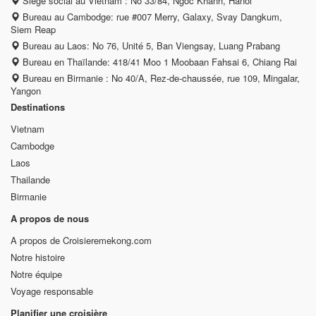
Siège social au Vietnam : No 33/84, Ngoc Khanh, Hanoi
Bureau au Cambodge: rue #007 Merry, Galaxy, Svay Dangkum,
Siem Reap
Bureau au Laos: No 76, Unité 5, Ban Viengsay, Luang Prabang
Bureau en Thaïlande: 418/41 Moo 1 Moobaan Fahsai 6, Chiang Rai
Bureau en Birmanie : No 40/A, Rez-de-chaussée, rue 109, Mingalar,
Yangon
Destinations
Vietnam
Cambodge
Laos
Thailande
Birmanie
A propos de nous
A propos de Croisieremekong.com
Notre histoire
Notre équipe
Voyage responsable
Planifier une croisière