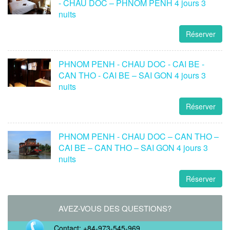
- CHAU DOC – PHNOM PENH 4 jours 3
nuits
Réserver
PHNOM PENH - CHAU DOC - CAI BE -
CAN THO - CAI BE – SAI GON 4 jours 3
nuits
Réserver
PHNOM PENH - CHAU DOC – CAN THO –
CAI BE – CAN THO – SAI GON 4 jours 3
nuits
Réserver
AVEZ-VOUS DES QUESTIONS?
Contact: +84-973-545-969