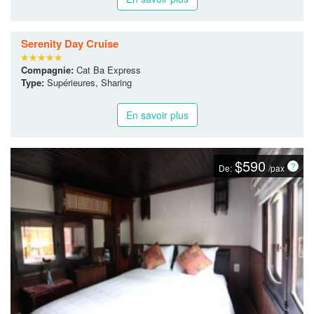
Serenity Day Cruise
Compagnie:
Cat Ba Express
Type:
Supérieures, Sharing
En savoir plus
$590
De:
/pax