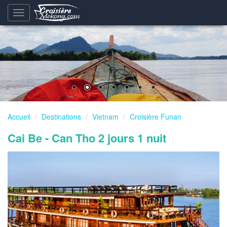
Basculement
de
la
navigation
Accueil
Destinations
Vietnam
Croisière Funan
Cai Be - Can Tho 2 jours 1 nuit