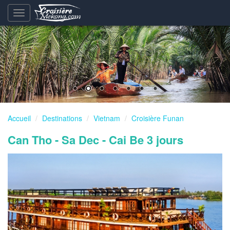
Basculement
de
la
navigation
Accueil
Destinations
Vietnam
Croisière Funan
Can Tho - Sa Dec - Cai Be 3 jours