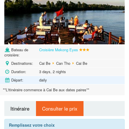
Bateau de
Croisière Mekong Eyes
croisière:
Destinations:
Cai Be
Can Tho
Cai Be
Duration:
3 days, 2 nights
Départ:
daily
**L'itinéraire commence à Cai Be aux dates paires**
Itinéraire
Consulter le prix
Remplissez votre choix