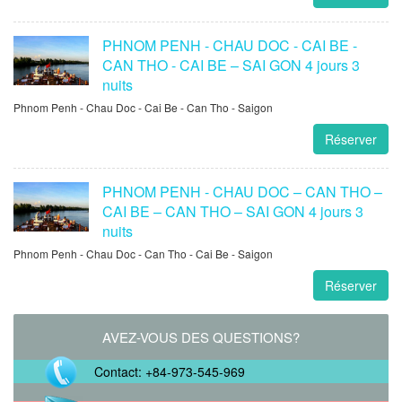
PHNOM PENH - CHAU DOC - CAI BE -
CAN THO - CAI BE – SAI GON 4 jours 3
nuits
Phnom Penh - Chau Doc - Cai Be - Can Tho - Saigon
Réserver
PHNOM PENH - CHAU DOC – CAN THO –
CAI BE – CAN THO – SAI GON 4 jours 3
nuits
Phnom Penh - Chau Doc - Can Tho - Cai Be - Saigon
Réserver
AVEZ-VOUS DES QUESTIONS?
Contact: +84-973-545-969