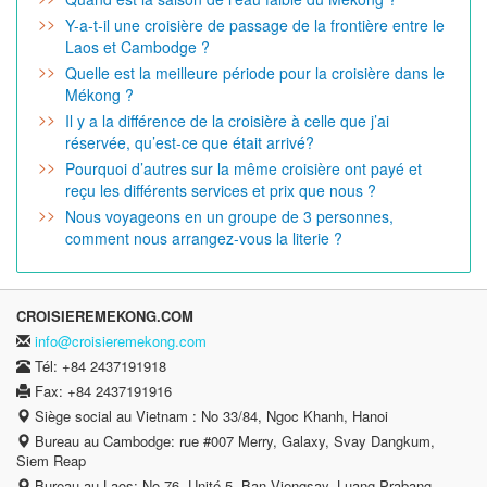
Y-a-t-il une croisière de passage de la frontière entre le
Laos et Cambodge ?
Quelle est la meilleure période pour la croisière dans le
Mékong ?
Il y a la différence de la croisière à celle que j’ai
réservée, qu’est-ce que était arrivé?
Pourquoi d’autres sur la même croisière ont payé et
reçu les différents services et prix que nous ?
Nous voyageons en un groupe de 3 personnes,
comment nous arrangez-vous la literie ?
CROISIEREMEKONG.COM
info@croisieremekong.com
Tél: +84 2437191918
Fax: +84 2437191916
Siège social au Vietnam : No 33/84, Ngoc Khanh, Hanoi
Bureau au Cambodge: rue #007 Merry, Galaxy, Svay Dangkum,
Siem Reap
Bureau au Laos: No 76, Unité 5, Ban Viengsay, Luang Prabang