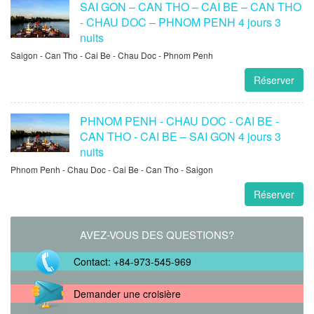
SAI GON – CAN THO – CAI BE – CAN THO
- CHAU DOC – PHNOM PENH 4 jours 3
nuits
Saigon - Can Tho - Cai Be - Chau Doc - Phnom Penh
Réserver
PHNOM PENH - CHAU DOC - CAI BE -
CAN THO - CAI BE – SAI GON 4 jours 3
nuits
Phnom Penh - Chau Doc - Cai Be - Can Tho - Saigon
Réserver
AVEZ-VOUS DES QUESTIONS?
Contact: +84-973-545-969
Demander une croisière