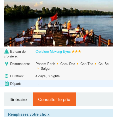
Bateau de
Croisière Mekong Eyes
croisière:
Destinations:
Phnom Penh
Chau Doc
Can Tho
Cai Be
Saigon
Duration:
4 days, 3 nights
Départ:
...
Itinéraire
Consulter le prix
Remplissez votre choix