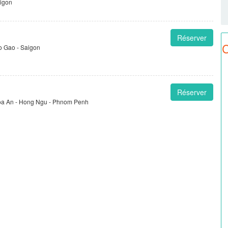
aigon
Réserver
C
o Gao - Saigon
Réserver
 Hoa An - Hong Ngu - Phnom Penh