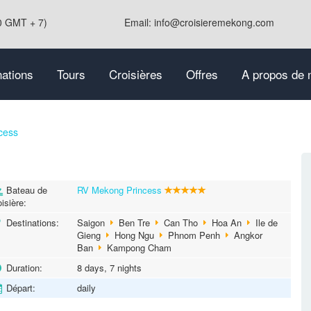
0 GMT + 7)
Email: info@croisieremekong.com
nations
Tours
Croisières
Offres
A propos de 
cess
Bateau de
RV Mekong Princess
oisière:
Destinations:
Saigon
Ben Tre
Can Tho
Hoa An
Ile de
Gieng
Hong Ngu
Phnom Penh
Angkor
Ban
Kampong Cham
Duration:
8 days, 7 nights
Départ:
daily