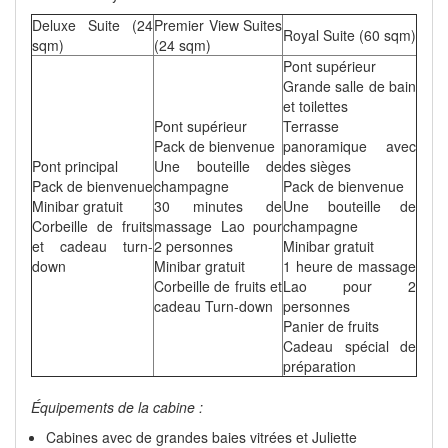
Deluxe Suite (24
Premier View Suites
Royal Suite (60 sqm)
sqm)
(24 sqm)
Pont supérieur
Grande salle de bain
et toilettes
Pont supérieur
Terrasse
Pack de bienvenue
panoramique avec
Pont principal
Une bouteille de
des sièges
Pack de bienvenue
champagne
Pack de bienvenue
Minibar gratuit
30 minutes de
Une bouteille de
Corbeille de fruits
massage Lao pour
champagne
et cadeau turn-
2 personnes
Minibar gratuit
down
Minibar gratuit
1 heure de massage
Corbeille de fruits et
Lao pour 2
cadeau Turn-down
personnes
Panier de fruits
Cadeau spécial de
préparation
Équipements de la cabine :
Cabines avec de grandes baies vitrées et Juliette