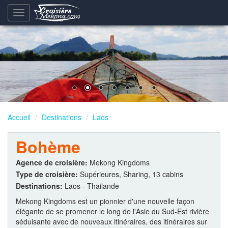
Basculement
de
la
navigation
Accueil
Destinations
Laos
Bohème
Agence de croisière:
Mekong Kingdoms
Type de croisière:
Supérieures, Sharing, 13 cabins
Destinations:
Laos - Thailande
Mekong Kingdoms est un pionnier d'une nouvelle façon
élégante de se promener le long de l'Asie du Sud-Est rivière
séduisante avec de nouveaux itinéraires, des itinéraires sur