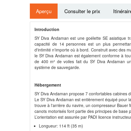
Aperçu
Consulter le prix
Itinérair
Introduction
SY Diva Andaman est une goélette SE asiatique tra
capacité de 14 personnes est un plus permettan
d'intimité n'importe où à bord. Construit avec des ma
le SY Diva Andaman est également conforme à toute
de 400 m² de voiles fait du SY Diva Andaman un
système de sauvegarde.
Hébergement
SY Diva Andaman propose 7 confortables cabines de
Le SY Diva Andaman est entièrement équipé pour la
trouve à l'arrière du navire, un compresseur Baue
canots motorisés font partie des principes de base p
L’orientation est assurée par PADI licence instructe
Longueur: 114 ft (35 m)