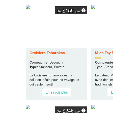
$155
De:
/pax
Croisière Tcharokaa
Mien Tay
Compagnie:
Decouvrir
Compagnie
Type:
Standard, Private
Type:
Standa
La Croisière Tcharokaa est la
Le bateau M
solution idéale pour les voyageurs
avec des in
qui veulent sortir...
traditionnels
En savoir plus
E
$246
De:
/pax