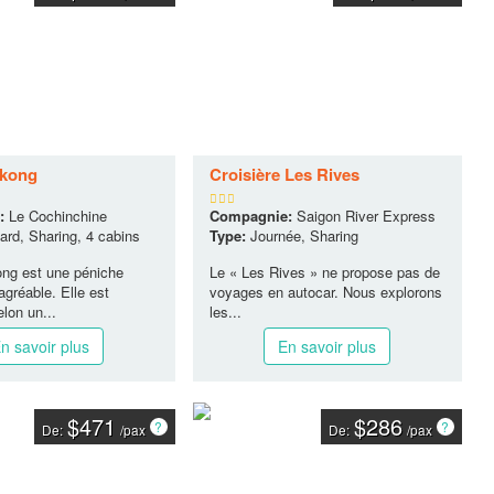
kong
Croisière Les Rives
:
Le Cochinchine
Compagnie:
Saigon River Express
rd, Sharing, 4 cabins
Type:
Journée, Sharing
ng est une péniche
Le « Les Rives » ne propose pas de
gréable. Elle est
voyages en autocar. Nous explorons
elon un...
les...
n savoir plus
En savoir plus
$471
$286
De:
/pax
De:
/pax