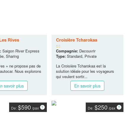
 Les Rives
Croisière Tcharokaa
:
Saigon River Express
Compagnie:
Decouvrir
ée, Sharing
Type:
Standard, Private
ves » ne propose pas de
La Croisière Tcharokaa est la
autocar. Nous explorons
solution idéale pour les voyageurs
qui veulent sortir...
n savoir plus
En savoir plus
$590
$250
De:
/pax
De:
/pax