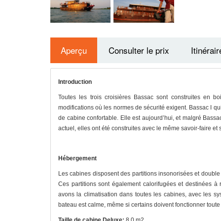
Aperçu
Consulter le prix
Itinérair
Introduction
Toutes les trois croisières Bassac sont construites en 
modifications où les normes de sécurité exigent. Bassac I qui
de cabine confortable. Elle est aujourd’hui, et malgré Bass
actuel, elles ont été construites avec le même savoir-faire et
Hébergement
Les cabines disposent des partitions insonorisées et double 
Ces partitions sont également calorifugées et destinées à r
avons la climatisation dans toutes les cabines, avec les sys
bateau est calme, même si certains doivent fonctionner toute l
Taille de cabine Deluxe:
8.0 m2