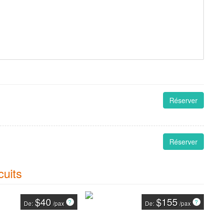
Réserver
Réserver
cuits
$40
$155
De:
/pax
De:
/pax