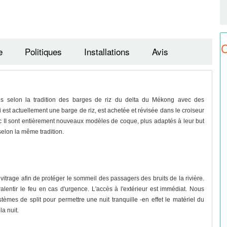
C
e
Politiques
Installations
Avis
bois selon la tradition des barges de riz du delta du Mékong avec des
 est actuellement une barge de riz, est achetée et révisée dans le croiseur
ac II sont entièrement nouveaux modèles de coque, plus adaptés à leur but
 selon la même tradition.
vitrage afin de protéger le sommeil des passagers des bruits de la rivière.
alentir le feu en cas d'urgence. L'accès à l'extérieur est immédiat. Nous
tèmes de split pour permettre une nuit tranquille -en effet le matériel du
a nuit.