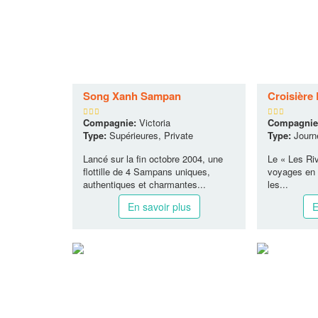
Song Xanh Sampan
Croisière
Compagnie:
Victoria
Compagnie
Type:
Supérieures, Private
Type:
Journ
Lancé sur la fin octobre 2004, une
Le « Les Ri
flottille de 4 Sampans uniques,
voyages en 
authentiques et charmantes...
les...
En savoir plus
E