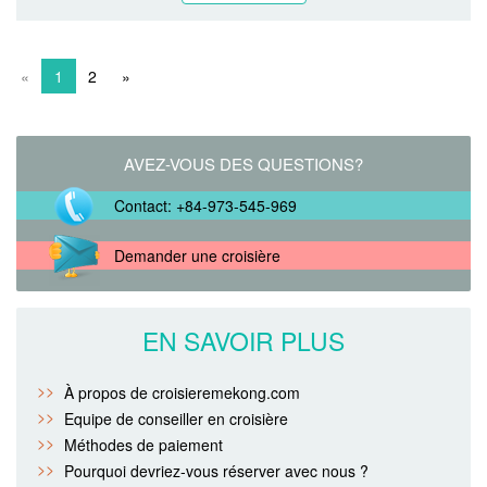
Compagnie:
Mekong Emotion
Type:
Standard, Private
Le bateau Mien Tay est construit avec des inspirations des
sampans traditionnels locaux qui ont...
En savoir plus
«
1
2
»
AVEZ-VOUS DES QUESTIONS?
Contact: +84-973-545-969
Demander une croisière
EN SAVOIR PLUS