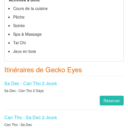
terrasse sont à la proue. Une cuisine bien équipée est à
l'arrière du bateau. Cette zone est complètement séparée de
la zone d'hôtes par une porte verrouillable pour assurer
votre intimité.
Activités à bord
Cours de la cuisine
Pêche
Soirée
Spa & Massage
Tai Chi
Jeux en bois
Itinéraires de Gecko Eyes
Sa Dec - Can Tho 2 Jours