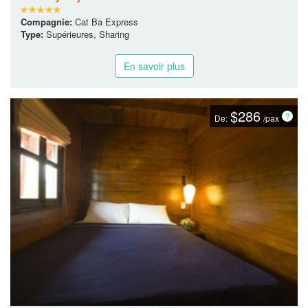
Dragons Eyes possède de deux bateaux s'intitulant Dragon Eyes I
et Dragon Eyes II. Tous...
En savoir plus
Serenity Day Cruise
Compagnie:
Cat Ba Express
Type:
Supérieures, Sharing
En savoir plus
$286
De:
/pax