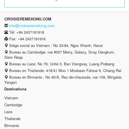
Il y a la différence de la croisière à celle que j’ai
réservée, qu’est-ce que était arrivé?
Pourquoi d’autres sur la même croisière ont payé et
reçu les différents services et prix que nous ?
Nous voyageons en un groupe de 3 personnes,
comment nous arrangez-vous la literie ?
CROISIEREMEKONG.COM
info@croisieremekong.com
Tél: +84 2437191918
Fax: +84 2437191916
Siège social au Vietnam : No 33/84, Ngoc Khanh, Hanoi
Bureau au Cambodge: rue #007 Merry, Galaxy, Svay Dangkum,
Siem Reap
Bureau au Laos: No 76, Unité 5, Ban Viengsay, Luang Prabang
Bureau en Thaïlande: 418/41 Moo 1 Moobaan Fahsai 6, Chiang Rai
Bureau en Birmanie : No 40/A, Rez-de-chaussée, rue 109, Mingalar,
Yangon
Destinations