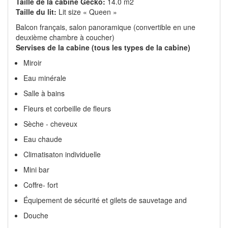
une cuisine bien équipée, est à l'arrière du navire. Cette
zone est complètement séparée de la zone d'hôtes par une
porte verrouillable pour assurer votre intimité.
Hébergement
Taille de la cabine Gecko:
14.0 m2
Taille du lit:
Lit size « Queen »
Balcon français, salon panoramique (convertible en une
deuxième chambre à coucher)
Servises de la cabine (tous les types de la cabine)
Miroir
Eau minérale
Salle à bains
Fleurs et corbeille de fleurs
Sèche - cheveux
Eau chaude
Climatisaton individuelle