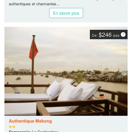
authentiques et charmantes...
En savoir plus
$246
De:
/pax
Authentique Mekong
Compagnie:
Le Cochinchine